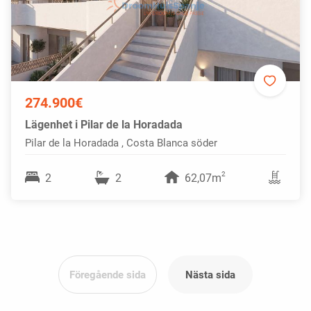
274.900€
Lägenhet i Pilar de la Horadada
Pilar de la Horadada , Costa Blanca söder
2
2
2
62,07m
Föregående sida
Nästa sida