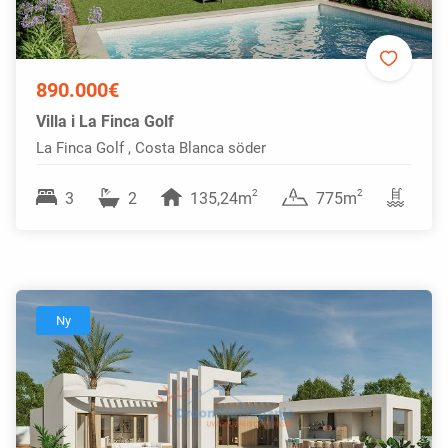
890.000€
Villa i La Finca Golf
La Finca Golf , Costa Blanca söder
2
2
3
2
135,24m
775m
Ny