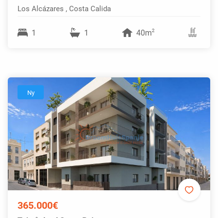
Los Alcázares , Costa Calida
2
1
1
40m
Ny
365.000€