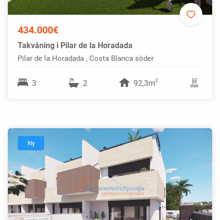
434.000€
Takvåning i Pilar de la Horadada
Pilar de la Horadada , Costa Blanca söder
2
3
2
92,3m
Ny