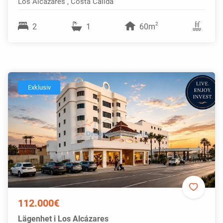
Los Alcázares , Costa Calida
2
2
1
60m
Exklusiv
112.000€
Lägenhet i Los Alcázares